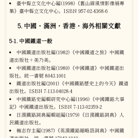
臺中縣立文化中心編(1998)《舊山線風情影像展專
集》臺中縣立文化中心。ISBN 957-02-4368-6
5. 中國・滿洲・香港・海外相關文獻
5-1. 中國鐵道一般
中國鐵道出版社編(1982)《中國鐵道之旅》中國鐵
道出版社＋美乃美。
中國鐵道出版社編(1980)《中國鐵道》中國鐵道出
版社。統一書號 8043.1001
鐵道出版社編(2001)《中國鐵路歷史上的今天》鐵道
出版社。ISBN 7-113-04028-4
中國鐵路史編輯研究中心編(1996)《中國鐵路大事
記》中國鐵道出版社。ISBN 7-113-02359-2
日漢鐵路詞典編輯組編(1979)《日漢鐵路詞典》人
民鐵道出版社。
梅志存主編(1987)《英漢鐵路縮略語詞典》中國鐵
道出版社。統一書號 17043.1019