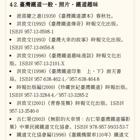
4-2. 臺灣鐵道一般・照片・鐵道趣味
渡部慶之進(1939)《臺灣鐵道讀本》春秋社。
洪致文(1992)《臺灣鐵道傳奇》時報文化出版。
ISBN 957-13-0508-1
洪致文(1993)《臺灣火車的故事》時報文化出版。
ISBN 957-13-0656-8
洪致文(1996)《臺灣鐵道趣味漫談》時報文化出
版。ISBN 957-13-2101-X
洪致文(1998)《臺灣鐵道印象 上・下》南天書
局。ISBN 957-638-462-1／957-638-464-8
時報出版編(2000)《珍藏世紀臺灣鐵道》時報出版。
ISBN 957-13-3284-4／957-13-3285-2
洪致文(2001)《青春晃舞》時報文化出版。ISBN
957-13-3546-0
古仁榮(2003)《無限的火車情：古仁榮臺灣鐵道攝影
集》中華民國鐵道文化協會。ISBN 978-957-9933-53-7
鐵道文化協會編(1996)《臺鐵機關車110年》鐵道文