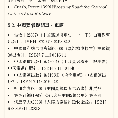
Crush, Peter(1999)
Woosung Road: the Story of
China’s First Railway
5-2. 中國蒸氣機關車・車輛
張治中(2007)《中國鐵道機車史 上・下》山東教育
出版社。ISBN 978-7-5328-5392-2
中國蒸汽機車協會編(2000)《蒸汽機車概覽》中國鐵
道出版社。ISBN 7-113-03164-1
中國鐵道出版社編(2001)《中國蒸氣機車世紀集影》
中國鐵道出版社。ISBN 7-113-04148-5
中國鐵道出版社編(1993)《毛澤東號》中國鐵道出
版社。ISBN 7-113-01692-8
桂川光廣(2000)《中國蒸氣機關車名錄》非賣品
集英社編(1982)《SL大陸中國5萬公里》集英社。
但馬幸夫(2003)《大陸的鐵輪》Eriei出版。ISBN
978-4-87112-323-3