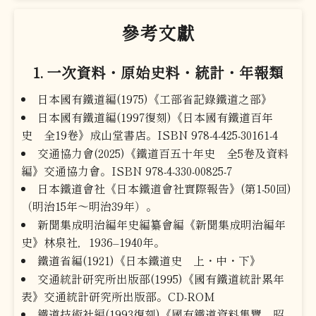
參考文獻
1. 一次資料・原始史料・統計・年報類
日本國有鐵道編(1975)《工部省記錄鐵道之部》
日本國有鐵道編(1997復刻)《日本國有鐵道百年
史 全19卷》成山堂書店。ISBN 978-4-425-30161-4
交通協力會(2025)《鐵道百五十年史 全5卷及資料
編》交通協力會。ISBN 978-4-330-00825-7
日本鐵道會社《日本鐵道會社實際報告》(第1-50回)
（明治15年～明治39年）。
新聞集成明治編年史編纂會編《新聞集成明治編年
史》林泉社，1936–1940年。
鐵道省編(1921)《日本鐵道史 上・中・下》
交通統計研究所出版部(1995)《國有鐵道統計累年
表》交通統計研究所出版部。CD-ROM
鐵道技術社編(1993復刻)《國有鐵道資料集覽 昭