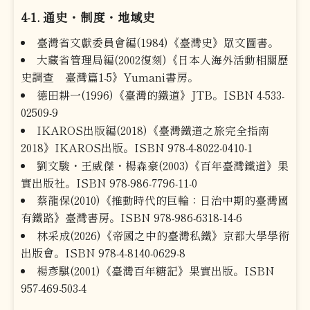
4-1. 通史・制度・地域史
臺灣省文獻委員會編(1984)《臺灣史》眾文圖書。
大藏省管理局編(2002復刻)《日本人海外活動相關歷
史調查 臺灣篇1-5》Yumani書房。
德田耕一(1996)《臺灣的鐵道》JTB。ISBN 4-533-
02509-9
IKAROS出版編(2018)《臺灣鐵道之旅完全指南
2018》IKAROS出版。ISBN 978-4-8022-0410-1
劉文駿・王威傑・楊森豪(2003)《百年臺灣鐵道》果
實出版社。ISBN 978-986-7796-11-0
蔡龍保(2010)《推動時代的巨輪：日治中期的臺灣國
有鐵路》臺灣書房。ISBN 978-986-6318-14-6
林采成(2026)《帝國之中的臺灣私鐵》京都大學學術
出版會。ISBN 978-4-8140-0629-8
楊彥騏(2001)《臺灣百年糖記》果實出版。ISBN
957-469-503-4