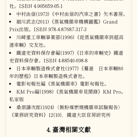
社。ISBN 4-905659-05-1
中村由信(1973)《中村由信的汽車之書》矢木書房。
細川武志(2011)《蒸氣機關車機構圖鑑》Grand
Prix出版。ISBN 978-4-87687-317-3
川崎重工車輛事業部(1996)《從蒸氣機關車到超高
速車輛》交友社。
鐵道史資料保存會編(1997)《日車的車輛史》鐵道
史資料保存會。ISBN 4-88540-098-8
日本車輛製造株式會社(1977)《驀進 日本車輛80
年的歷程》日本車輛製造株式會社。
電影旬報社編《蒸氣機關車》電影旬報社。
KM Pro編(1998)《蒸氣機關車見聞錄》KM Pro。
私家版
桑原謙次郎(1924)〈微粉煤燃燒機關車試驗報告〉
《業務研究資料》12(10)，鐵道大臣官房研究所
4. 臺灣相關文獻