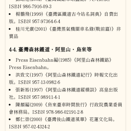
ISBN 986-7916-09-3
楊鵬飛(1999)《臺灣區鐵道古今站名詞典》自費出
版。ISBN 957-97364-6-4
桂川光廣(2001)《臺灣蒸氣機關車名錄(戰前篇)》非
賣品
4-4. 臺灣森林鐵道・阿里山・烏來等
Press Eisenbahn編(1985)《阿里山森林鐵路》
Press Eisenbahn。
洪致文(1997)《阿里山森林鐵道紀行》時報文化出
版。ISBN 957-13-0982-6
張新裕(1997)《阿里山森林鐵道縱橫談》高皇出版
社。ISBN 957-98911-4-1
陳顏編(2009)《烏來臺車時間旅行》行政院農業委員
會林務局。ISBN 978-986-02191-2-8
鄭仁崇(2000)《臺灣後山鐵道風華》花蓮文化局。
ISBN 957-02-4324-2