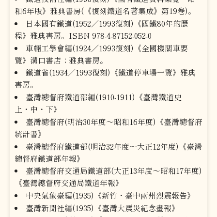
和6年版》雅典書房(《復刻鐵道名著集成》第19卷)。
日本國有鐵道(1952／1993復刻)《國鐵80年的歷
程》雅典書房。ISBN 978-4-87152-052-0
車輛工學會編(1924／1993復刻)《全國機關車要
覽》溝口書店；雅典書房。
鐵道省(1934／1993復刻)《鐵道停車場一覽》雅典
書房。
臺灣總督府鐵道部編(1910-1911)《臺灣鐵道史
上・中・下》
臺灣總督府(明治30年度～昭和16年度)《臺灣總督府
統計書》
臺灣總督府鐵道部(明治32年度～大正12年度)《臺灣
總督府鐵道部年報》
臺灣總督府交通局鐵道部(大正13年度～昭和17年度)
《臺灣總督府交通局鐵道年報》
中央氣象臺編(1935)《新竹・臺中兩州烈震報告》
臺灣新聞社編(1935)《臺灣大震災紀念畫報》