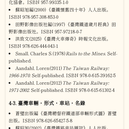
化協會。ISBN 957-99335-1-0
蘇昭旭編(2000)《臺鐵懷舊四十年》人人出版。
ISBN 978-957-308-853-0
田野影像出版社編(1997)《臺灣鐵道歲月經典》田
野影像出版社。ISBN 957-97218-0-7
洪致文(2025)《臺灣火車傳奇》時報文化出版。
ISBN 978-626-444-043-1
Small, Charles S.(1978)
Rails to the Mines
. Self-
published.
Aandahl, Loren(2011)
The Taiwan Railway:
1966-1970
. Self-published. ISBN 978-0-615-39162-5
Aandahl, Loren(2012)
The Taiwan Railway:
1971-2002
. Self-published. ISBN 978-0-615-61302-4
4-3. 臺灣車輛・形式・車站・名錄
蒼璧出版編《臺灣總督府鐵道部車輛形式圖》蒼璧
出版。ISBN 978-626-65427-5-8
蘇昭旭(2002)《臺灣鐵路車站圖誌》人人出版。