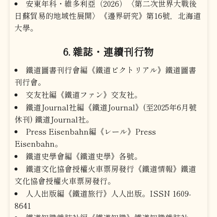
安東年科・維多利亞（2026）〈第二次世界大戰後
日蘇貿易的地域性展開〉《邊界研究》第16號，北海道
大學。
6. 雜誌・連續刊行物
鐵道圖書刊行會編《鐵道ピクトリアル》鐵道圖書
刊行會。
交友社編《鐵道ファン》交友社。
鐵道Journal社編《鐵道Journal》(至2025年6月號
休刊) 鐵道Journal社。
Press Eisenbahn編《レール》Press
Eisenbahn。
鐵道史學會編《鐵道史學》各號。
鐵道文化協會授權火車票房發行《鐵道情報》鐵道
文化協會授權火車票房發行。
人人出版編《鐵道旅行》人人出版。ISSN 1609-
8641