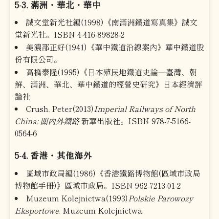
5-3. 滿洲・華北・華中
誠文堂新光社編(1998)《南滿洲鐵道寫真集》誠文
堂新光社。ISBN 4-416-89828-2
美濃部正好(1941)《華中鐵道沿線案內》華中鐵道股
份有限公司。
高橋泰隆(1995)《日本殖民地鐵道史論―臺灣、朝
鮮、滿洲、華北、華中鐵道的經營史研究》日本經濟評
論社
Crush, Peter(2013)
Imperial Railways of North
China: 關內外鐵路
新華出版社。ISBN 978-7-5166-
0564-6
5-4. 香港・其他海外
區域市政局編(1986)《香港鐵路博物館(區域市政局
博物館手冊)》區域市政局。ISBN 962-7213-01-2
Muzeum Kolejnictwa(1993)
Polskie Parowozy
Eksportowe
. Muzeum Kolejnictwa.