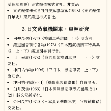
歷程寫真集》東武鐵道株式會社。非賣品
東武鐵道株式會社社史編纂室編(1998)《東武鐵道
百年史》東武鐵道株式會社。
3. 日文蒸氣機關車・車輛研究
臼井茂信(1973)《機關車系譜圖 1-4》交友社。
鐵道圖書刊行會編(1978)《日本蒸氣機關車特集集
成 上・下》鐵道圖書刊行會。
川上幸義(1978)《我的蒸氣機關車史 上・下》交
友社。
沖田祐作編(1996)《三訂版 機關車表 上・下》
滄茫會。
沖田祐作編(2001)《機關車製造臺帳》自費出版。
臼井茂信(1969)《日本蒸氣機關車形式圖集成(1)
(2)》誠文堂新光社。
金田茂裕(1972)《日本蒸氣機關車史 官設鐵道篇》
交友社。