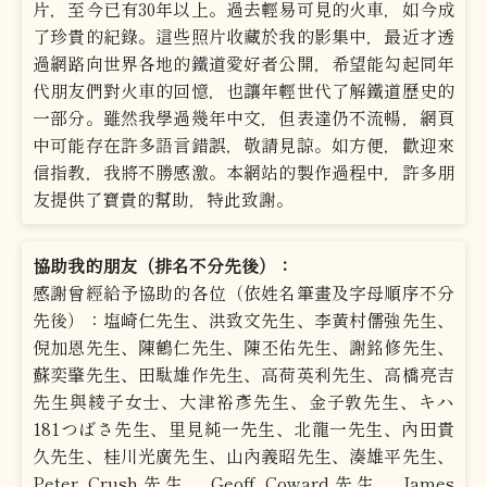
片，至今已有30年以上。過去輕易可見的火車，如今成
了珍貴的紀錄。這些照片收藏於我的影集中，最近才透
過網路向世界各地的鐵道愛好者公開，希望能勾起同年
代朋友們對火車的回憶，也讓年輕世代了解鐵道歷史的
一部分。雖然我學過幾年中文，但表達仍不流暢，網頁
中可能存在許多語言錯誤，敬請見諒。如方便，歡迎來
信指教，我將不勝感激。本網站的製作過程中，許多朋
友提供了寶貴的幫助，特此致謝。
協助我的朋友（排名不分先後）：
感謝曾經給予協助的各位（依姓名筆畫及字母順序不分
先後）：塩崎仁先生、洪致文先生、李黃村儒強先生、
倪加恩先生、陳鶴仁先生、陳丕佑先生、謝銘修先生、
蘇奕肇先生、田駄雄作先生、高荷英利先生、高橋亮吉
先生與綾子女士、大津裕彥先生、金子敦先生、キハ
181つばさ先生、里見純一先生、北龍一先生、內田貴
久先生、桂川光廣先生、山內義昭先生、湊雄平先生、
Peter Crush先生、Geoff Coward先生、James