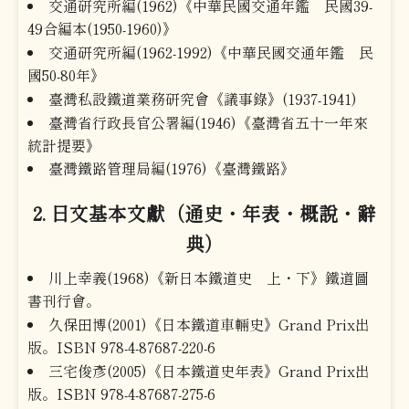
交通研究所編(1962)《中華民國交通年鑑 民國39-
49合編本(1950-1960)》
交通研究所編(1962-1992)《中華民國交通年鑑 民
國50-80年》
臺灣私設鐵道業務研究會《議事錄》(1937-1941)
臺灣省行政長官公署編(1946)《臺灣省五十一年來
統計提要》
臺灣鐵路管理局編(1976)《臺灣鐵路》
2. 日文基本文獻（通史・年表・概說・辭
典）
川上幸義(1968)《新日本鐵道史 上・下》鐵道圖
書刊行會。
久保田博(2001)《日本鐵道車輛史》Grand Prix出
版。ISBN 978-4-87687-220-6
三宅俊彥(2005)《日本鐵道史年表》Grand Prix出
版。ISBN 978-4-87687-275-6