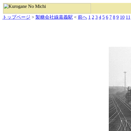
トップページ
>
製糖会社線嘉義駅
<
前へ
1
2
3
4
5
6
7
8
9
10
11