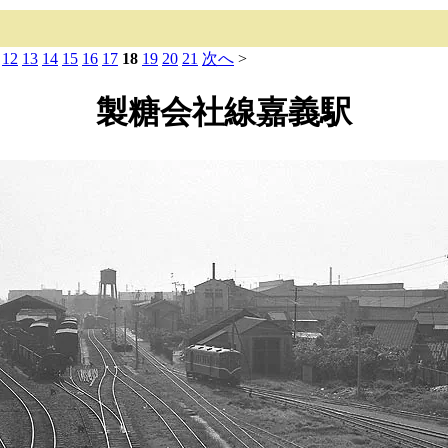
12
13
14
15
16
17
18
19
20
21
次へ
>
製糖会社線嘉義駅