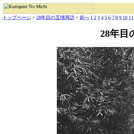
トップページ
>
28年目の五堵再訪
<
前へ
1
2
3
4
5
6
7
8
9
10
11
28年目