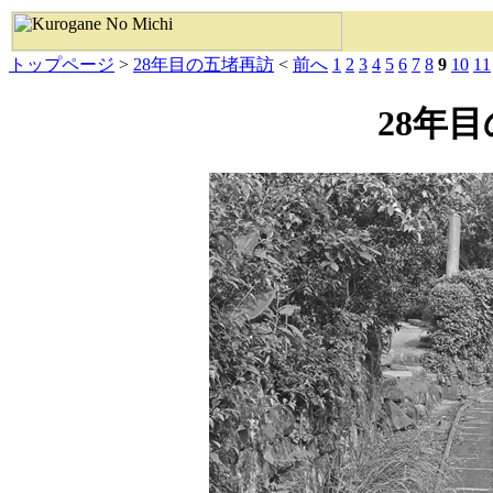
トップページ
>
28年目の五堵再訪
<
前へ
1
2
3
4
5
6
7
8
9
10
11
28年目