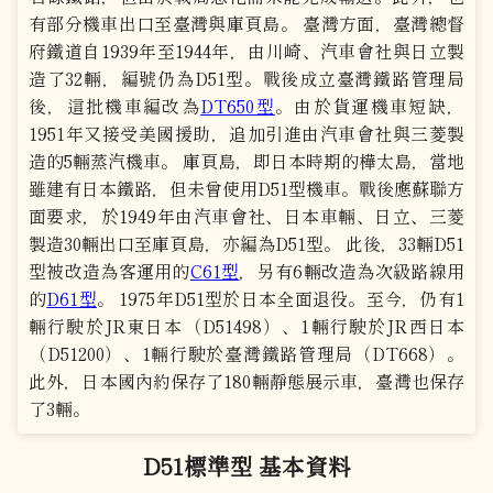
有部分機車出口至臺灣與庫頁島。 臺灣方面，臺灣總督
府鐵道自1939年至1944年，由川崎、汽車會社與日立製
造了32輛，編號仍為D51型。戰後成立臺灣鐵路管理局
後，這批機車編改為
DT650型
。由於貨運機車短缺，
1951年又接受美國援助，追加引進由汽車會社與三菱製
造的5輛蒸汽機車。 庫頁島，即日本時期的樺太島，當地
雖建有日本鐵路，但未曾使用D51型機車。戰後應蘇聯方
面要求，於1949年由汽車會社、日本車輛、日立、三菱
製造30輛出口至庫頁島，亦編為D51型。 此後，33輛D51
型被改造為客運用的
C61型
，另有6輛改造為次級路線用
的
D61型
。 1975年D51型於日本全面退役。至今，仍有1
輛行駛於JR東日本（D51498）、1輛行駛於JR西日本
（D51200）、1輛行駛於臺灣鐵路管理局（DT668）。
此外，日本國內約保存了180輛靜態展示車，臺灣也保存
了3輛。
D51標準型 基本資料