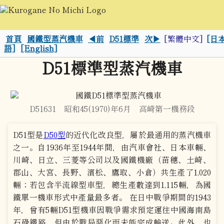
首頁
國鐵型蒸汽機車
◀前
D51標準
次▶
[繁體中文]
[日
語]
[English]
D51標準型蒸汽機車
D51631 昭和45(1970)年6月 高崎第一機務段
D51型是
D50型
的近代化改良型，屬於最通用的蒸汽機車
之一。自1936年至1944年間，由汽車會社、日本車輛、
川崎、日立、三菱等公司以及國鐵機廠（苗穗、土崎、
郡山、大宮、長野、濱松、鷹取、小倉）共生產了1,020
輛；若包含半流線型車型，總生產數達到1,115輛，為國
鐵單一機車形式中產量最多者。 在日中戰爭期間的1943
年，曾有5輛D51型機車因戰爭需求預定運往中國海南島
石碌鐵路，但由於戰局惡化而未能完成輸送。此外，也