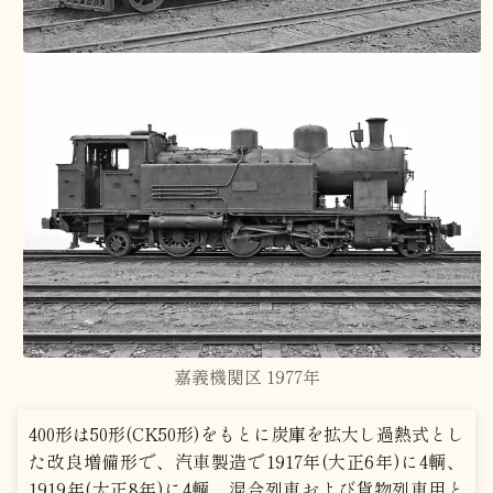
嘉義機関区 1977年
400形は50形(CK50形)をもとに炭庫を拡大し過熱式とし
た改良増備形で、汽車製造で1917年(大正6年)に4輌、
1919年(大正8年)に4輌、混合列車および貨物列車用と