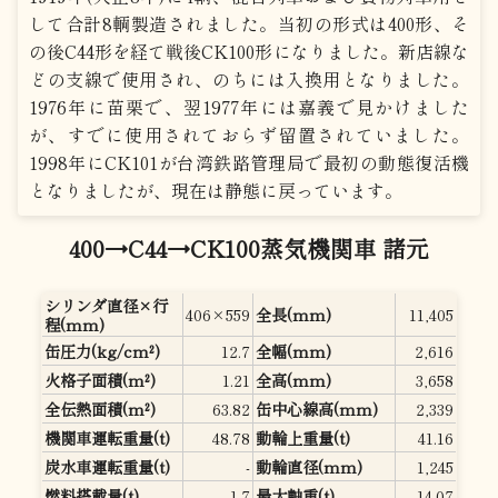
して合計8輌製造されました。当初の形式は400形、そ
の後C44形を経て戦後CK100形になりました。新店線な
どの支線で使用され、のちには入換用となりました。
1976年に苗栗で、翌1977年には嘉義で見かけました
が、すでに使用されておらず留置されていました。
1998年にCK101が台湾鉄路管理局で最初の動態復活機
となりましたが、現在は静態に戻っています。
400→C44→CK100蒸気機関車 諸元
シリンダ直径×行
406×559
全長(mm)
11,405
程(mm)
缶圧力(kg/cm²)
12.7
全幅(mm)
2,616
火格子面積(m²)
1.21
全高(mm)
3,658
全伝熱面積(m²)
63.82
缶中心線高(mm)
2,339
機関車運転重量(t)
48.78
動輪上重量(t)
41.16
炭水車運転重量(t)
-
動輪直径(mm)
1,245
燃料搭載量(t)
1.7
最大軸重(t)
14.07