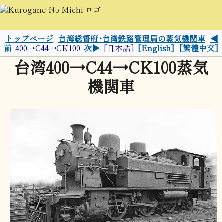
トップページ
台湾総督府･台湾鉄路管理局の蒸気機関車
◀
前
400→C44→CK100
次▶
[日本語]
[English]
[繁體中文]
台湾400→C44→CK100蒸気
機関車