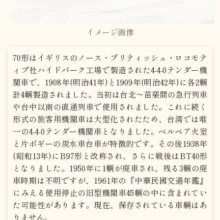
イメージ画像
70形はイギリスのノース・ブリティッシュ・ロコモテ
ィブ社ハイドパーク工場で製造された4-4-0テンダー機
関車で、1908年(明治41年)と1909年(明治42年)に各2輌
計4輌製造されました。当初は台北～苗栗間の急行列車
や台中以南の直通列車で使用されました。これに続く
形式の旅客用機関車は大型化されたため、台湾では唯
一の4-4-0テンダー機関車となりました。ベルペア火室
と片ボギーの炭水車台車が特徴的です。その後1938年
(昭和13年)にB97形と改称され、さらに戦後はBT40形
となりました。1950年に1輌が廃車され、残る3輌の廃
車時期は不明ですが、1961年の『中華民國交通年鑑』
にみえる使用停止の旧型機関車45輌の中に含まれてい
た可能性があります。現在、保存されている車輌はあ
りません。