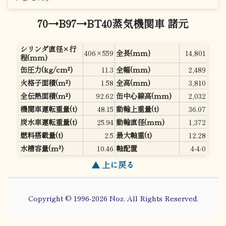
70→B97→BT40蒸気機関車 諸元
シリンダ直径×行
406×559
全長(mm)
14,801
程(mm)
缶圧力(kg/cm²)
11.3
全幅(mm)
2,489
火格子面積(m²)
1.58
全高(mm)
3,810
全伝熱面積(m²)
92.62
缶中心線高(mm)
2,032
機関車運転重量(t)
48.15
動輪上重量(t)
36.07
炭水車運転重量(t)
25.94
動輪直径(mm)
1,372
燃料搭載量(t)
2.5
最大軸重(t)
12.28
水槽容量(m³)
10.46
軸配置
4-4-0
▲ 上に戻る
Copyright © 1996-2026 Noz. All Rights Reserved.