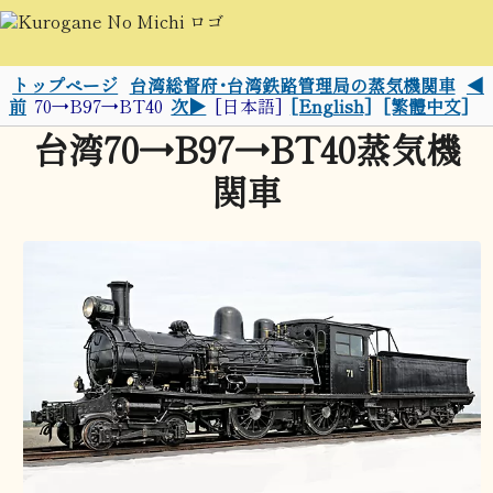
トップページ
台湾総督府･台湾鉄路管理局の蒸気機関車
◀
前
70→B97→BT40
次▶
[日本語]
[English]
[繁體中文]
台湾70→B97→BT40蒸気機
関車