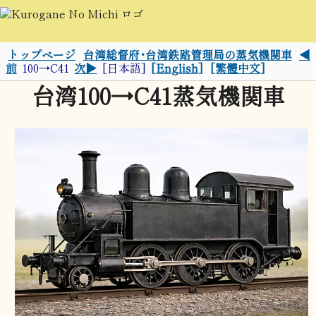
トップページ
台湾総督府･台湾鉄路管理局の蒸気機関車
◀
前
100→C41
次▶
[日本語]
[English]
[繁體中文]
台湾100→C41蒸気機関車