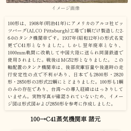
イメージ画像
100形は、1908年(明治41年)にアメリカのアルコ社ピッ
ツバーグ(ALCO Pittsburgh)工場で1輌だけ製造した2-
6-0のタンク機関車です。1937年(昭和12年)の形式名変
更でC41形となりました。しかし翌年廃車となり、
1000mm軌間に改軌して中国大陸に送られ同蒲鉄道で
使用されました。戦後はMG52形となりました。 この
軸配置のタンク機関車は、後部炭庫容量や後進時の走
行安定性の点で不利があり、日本でも2800形・2820
形・2850形の3形式22輌にとどまりました。100形も1輌
のみの存在であり、台湾への導入経緯ははっきりして
いません。実物写真が確認されていないため、イメー
ジ図は形式図および2850形を参考に作成しました。
100→C41蒸気機関車 諸元