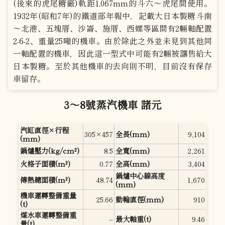
(後來的虎尾糖廠)軌距1,067mm的斗六～虎尾間使用。
1932年(昭和7年)的鐵道部年報中，記載大日本製糖斗南
～北港、五塊厝、沙崙、施厝、西螺等區間有2輛軸配置
2-6-2、重量25噸的機車。由於除此之外並未見到其他同
一軸配置的機車，因此這一型式中可能有2輛被讓售給大
日本製糖。至於其他機車的去向則不明，目前沒有保存
車留存。
3～8號蒸汽機車 諸元
汽缸直徑×行程
305×457
全長(mm)
9,104
(mm)
鍋爐壓力(kg/cm²)
8.5
全寬(mm)
2,261
火格子面積(m²)
0.77
全高(mm)
3,404
鍋爐中心線高度
傳熱總面積(m²)
48.74
1,670
(mm)
機車運轉整備重量
25.66
動輪直徑(mm)
910
(t)
煤水車運轉整備重
--
最大軸重(t)
9.46
量(t)