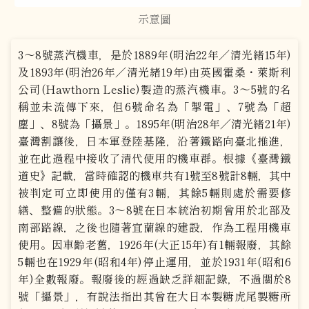
示意圖
3～8號蒸汽機車，是於1889年(明治22年／清光緒15年)
及1893年(明治26年／清光緒19年)由英國霍桑・萊斯利
公司(Hawthorn Leslie)製造的蒸汽機車。3～5號的名
稱並未流傳下來，但6號命名為「掣電」、7號為「超
塵」、8號為「攝景」。1895年(明治28年／清光緒21年)
臺灣割讓後，日本軍登陸基隆，沿著鐵路向臺北推進，
並在此過程中接收了清代使用的機車群。根據《臺灣鐵
道史》記載，當時確認的機車共有1號至8號計8輛，其中
被判定可立即使用的僅有3輛，其餘5輛則處於需要修
繕、整備的狀態。3～8號在日本統治初期曾用於北部及
南部路線，之後也隨著宜蘭線的建設，作為工程用機車
使用。因車齡老舊，1926年(大正15年)有1輛報廢，其餘
5輛也在1929年(昭和4年)停止運用，並於1931年(昭和6
年)全數報廢。報廢後的經過缺乏詳細記錄，不過關於8
號「攝景」，有說法指出其曾在大日本製糖虎尾製糖所