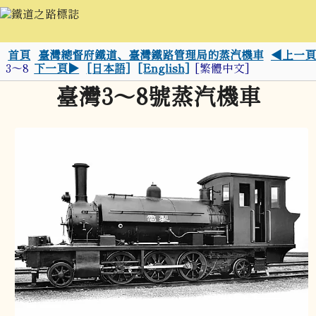
首頁
臺灣總督府鐵道、臺灣鐵路管理局的蒸汽機車
◀上一頁
3～8
下一頁▶
[日本語]
[English]
[繁體中文]
臺灣3～8號蒸汽機車