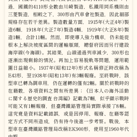
過，國鐵的4110形全數由川崎製造，私鐵用同系機則由
三菱製造，相較之下，300形由汽車會社製造，因此細部
規格存在若干差異。製造數量方面，1915年(大正4年)製
造6輛，1918年(大正7年)製造4輛，1919年(大正8年)製
造1輛，合計11輛。然而，即使導入強力機車，仍未能從
根本上解決坡度區間的運輸瓶頸，總督府因而另行建設
海岸線(今海線)。其結果，山線通過列車減少，300形也
逐漸出現剩餘的情況。再加上容易脫軌等問題，運用範
圍日益縮小。1937年(昭和12年)形式名稱修正時改稱為
E43形，翌1938年(昭和13年)有3輛報廢。至終戰時，該
型車已轉為調車用，仍在運轉的僅有2輛。關於終戰時的
在籍數，各項資料之間有所差異；《日本人の海外活動
に関する歴史的調査 台湾編》記載為7輛，似乎顯示戰時
可能又有1輛報廢，但臺灣鐵路管理局實際承接了8輛。
這究竟是資料記載錯誤，或是因停用、報廢、在籍等認
定方式不同所造成，仍有待今後進一步考察。戰後，本
型車在臺灣鐵路管理局改稱EK900形，使用至1960年代
中期。