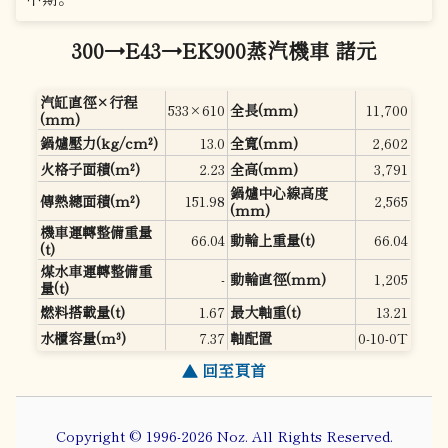
300→E43→EK900蒸汽機車 諸元
汽缸直徑×行程
533×610
全長(mm)
11,700
(mm)
鍋爐壓力(kg/cm²)
13.0
全寬(mm)
2,602
火格子面積(m²)
2.23
全高(mm)
3,791
鍋爐中心線高度
傳熱總面積(m²)
151.98
2,565
(mm)
機車運轉整備重量
66.04
動輪上重量(t)
66.04
(t)
煤水車運轉整備重
-
動輪直徑(mm)
1,205
量(t)
燃料搭載量(t)
1.67
最大軸重(t)
13.21
水櫃容量(m³)
7.37
軸配置
0-10-0T
▲ 回至頁首
Copyright © 1996-2026 Noz. All Rights Reserved.