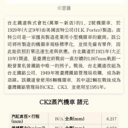
示意圖
台北鐵道株式會社(萬華～新店)的1、2號機關車，於
1920年(大正9年)由美國波特公司(H.K. Porter)製造。波
特公司是一家擅長製造產業用小型機關車的廠商。該公
司將所製造的機關車規格標準化，並預先備有零件，因
此能依照訂單迅速生產與供應。台北鐵道於1921年(大正
10年)開通，是臺灣在終戰前一直存續的1,067mm軌距一
般營業私營鐵路中唯一的例子。戰後，台北鐵道改組為
台北鐵路公司，1949年被臺灣鐵路管理局收購，成為新
店線。該鐵道曾使用6輛機關車，其中這2輛在戰後成為
臺灣鐵路管理局的CK2、CK3，並使用至1951年。
CK2蒸汽機車 諸元
汽缸直徑×行程
N/A
全長(mm)
6,217
(mm)
鍋爐壓力(kg/cm²)
N/A
全寬(mm)
2,972