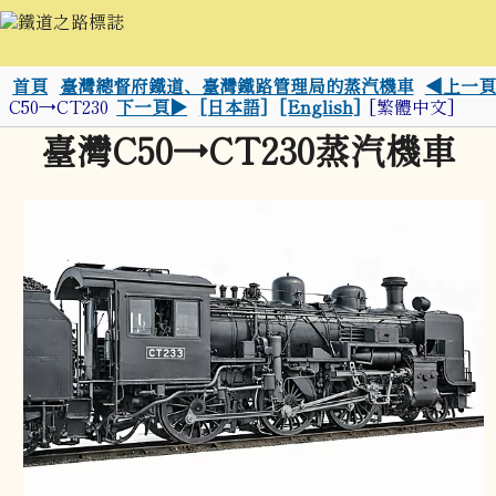
首頁
臺灣總督府鐵道、臺灣鐵路管理局的蒸汽機車
◀上一頁
C50→CT230
下一頁▶
[日本語]
[English]
[繁體中文]
臺灣C50→CT230蒸汽機車