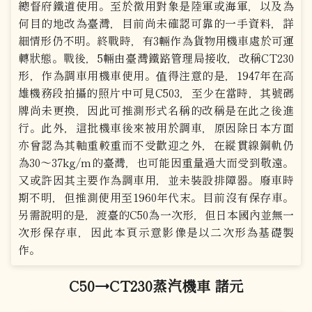
總督府鐵道使用。至於徵用對象是陸軍或海軍，以及為
何目的地改為臺灣，目前尚未確認可靠的一手資料，詳
細情形仍不明。終戰時，有3輛作為貨物用機車處於可運
轉狀態。戰後，5輛由臺灣鐵路管理局接收，改稱CT230
形，作為調車用機車使用。值得注意的是，1947年在高
雄機務段拍攝的照片中可見C503，至少在當時，其號碼
牌尚未更換，因此可推測形式名稱的改稱是在此之後進
行。此外，這批機車後來被用於調車，原因除日本方面
亦曾認為其軸重較重而不受歡迎之外，在縱貫線鋼軌仍
為30～37kg/m的臺灣，也可能因重量過大而受到敬遠。
又或許因其主要作為調車用，並未裝設排障器。廢車時
期不明，但推測使用至1960年代末。目前沒有保存車。
另需說明的是，渡臺的C50為一次形，但日本國內並無一
次形保存車，因此本頁示意影像是以二次形為基礎製
作。
C50→CT230蒸汽機車 諸元