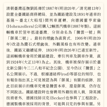
清朝臺灣巡撫劉銘傳於1887年(明治20年／清光緒13年)
設置全臺鐵路商務總局，並為鐵路建設及1891年通車的
基隆～臺北(大稻埕)間列車運轉，向德國霍亨索倫
(Hohenzollern)公司購入2輛蒸汽機車(1887年製)。這兩
輛機車於翌年抵達臺灣，分別命名為「騰雲一號」與
「御風二號」。最初的煙囪為直筒式，1906年(明治39
年)改造為鑽石式煙囪後，外觀風格也有所改變。通車
後，鐵路又繼續延伸，1893年(明治26年)已通至新竹。
這兩輛機車曾用於鐵路建設、牽引列車及調車作業，直
到1924年(大正13年)為止。其後，機車被保存展示於臺
北新公園(今二二八和平紀念公園)，至今仍以「騰雲」之
名公開展示。不過，根據連結桿(rod)等部位的刻印，也
有報告指出其上可見被認為與「御風」有關的痕跡，因
此目前展示的機車究竟是騰雲本車，還是御風，仍存在
不同說法。鐵路建設時也曾聘用外籍技術人員，除英國
技術者外，德國技師貝克(Becker)也參與了工程設計。
德國製機車被採用的背景，可能與貝克的參與有關。另