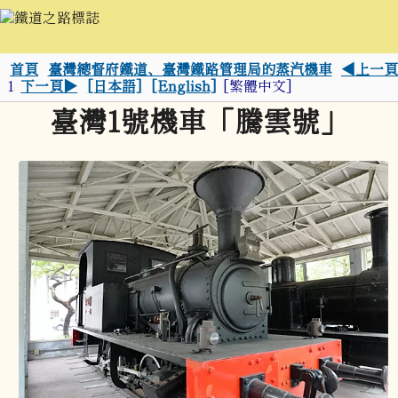
首頁
臺灣總督府鐵道、臺灣鐵路管理局的蒸汽機車
◀上一頁
1
下一頁▶
[日本語]
[English]
[繁體中文]
臺灣1號機車「騰雲號」