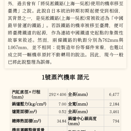
外，過去曾有「將吳淞鐵路(上海—吳淞)使用的機車移至
臺灣」之說。此說自日本統治時期初期起便受到相信，
其背景之一，是吳淞鐵路(上海—吳淞)常被敘述為「中國
最早營運的鐵路」。若該鐵路的機車被移至臺灣，便可
將臺灣鐵道的起源，作為連結中國鐵道史起點的象徵性
故事來敘述。然而，兩條鐵路的軌距分別為762mm與
1,067mm，並不相同；從製造年份等條件來看，也難以
成立同一輛機車原封不動轉用的說法。因此，現今一般
已將此說整理為誤傳。
1號蒸汽機車 諸元
汽缸直徑×行程
292×406
全長(mm)
6,477
(mm)
鍋爐壓力(kg/cm²)
7.00
全寬(mm)
2,184
爐篦面積(m²)
0.52
全高(mm)
3,461
鍋爐中心線高度
總傳熱面積(m²)
34.84
794
(mm)
機車運轉整備重量