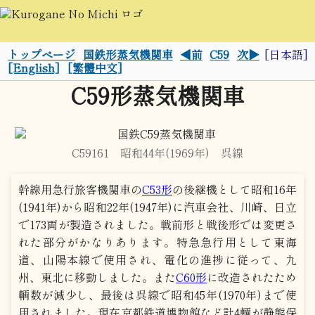
トップページ
国鉄形蒸気機関車
◀前
C59
次▶
[日本語]
[English]
[繁體中文]
C59形蒸気機関車
C59161 昭和44年(1969年) 呉線
幹線用急行旅客機関車の
C53形
の後継機として昭和16年
(1941年)から昭和22年(1947年)に汽車会社、川崎、日立
で173両が製造されました。戦前形と戦後形では変更さ
れた部分がかなりあります。特急急行用として東海
道、山陽本線で使用され、電化の進捗に従って、九
州、東北に移動しました。また
C60形
に改造されたため
輌数が減少し、最後は呉線で昭和45年(1970年)まで使
用されました。現在京都鉄道博物館など計4輌が静態保