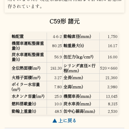
存されています。
C59形 諸元
軸配置
4-6-2
動輪直径(mm)
1,750
機関車運転整備重
80.25
軸重最大(t)
16.17
量(t)
炭水車運転整備重
56.9
缶圧力(kg/cm²)
16.00
量(t)
シリンダ直径×行
全伝熱面積(m²)
241.30
520×660
程(mm)
火格子面積(m²)
3.27
全長(mm)
21,360
ボイラー水容量
7.80
全高(mm)
3,980
(m³)
水タンク容量(m³)
25.0
機関車長(mm)
13,045
燃料搭載量(t)
10.0
炭水車長(mm)
8,315
動輪上重量(t)
48.5
缶中心線高(mm)
2,530
▲ 上に戻る